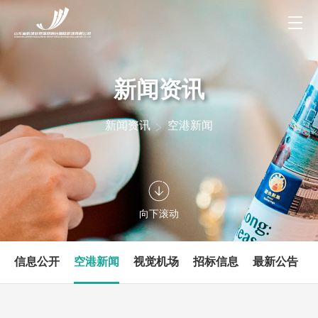
新闻资讯
新闻资讯
空港新闻
向下滚动
信息公开
空港新闻
视觉机场
招标信息
最新公告