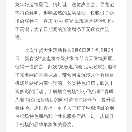
龙年好运福星照、猜灯谜、送贺岁盲盒、寻龙记
等特色鲜明、趣味盎然的互动活动，也吸引了众
多旅客参与，喜庆“财神爷”的出现更是将活动推向
了高潮，为节日期间的旅途增添了无数欢声笑
语。
此次年货大集活动将从2月6日延伸到2月24
日，新春“妙”会也将在除夕和春节当天继续开展。
值得一提的是，此次“龙春逛淘会”活动还特别邀请
了知名网红直播探店，带领网友沉浸式体验烟台
机场航站楼内商业资源、各类特色门店，欣赏丰
富多彩的活动，了解烟台机场“小小飞行家”“春晖
为老”特色服务项目的同时穿插抽奖环节，提升观
看体验。通过直播，更多人了解了琳琅满目的烟
台机场特色商品和个性化服务产品，进一步提升
了机场的品牌形象和美誉度。