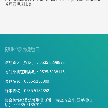
首届羽毛球比赛
随时联系我们
信息查询（投诉）：0535-6299999
临时乘机证明办理：0535-5138116
失物招领：0535-5138388
行李查询：0535-5134352
烟台机场纪委监督举报电话（“靠企吃企”问题举报电
话）：0535-5139799