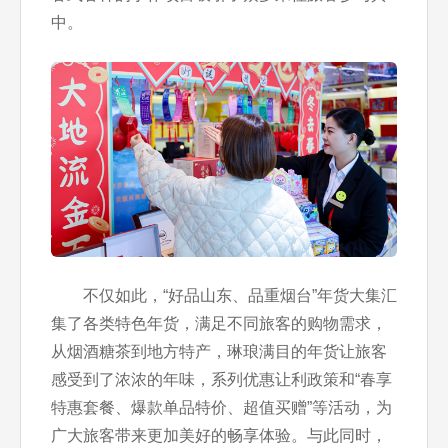
中。
不仅如此，“好品山东、品重烟台”年货大集汇
集了各类特色年货，满足不同旅客的购物需求，
从烟酒糖茶到地方特产，琳琅满目的年货让旅客
感受到了浓浓的年味，系列优惠让利政策和“春享
特惠套餐、爆款单品特价、超值买赠”等活动，为
广大旅客带来更加美好的畅享体验。与此同时，