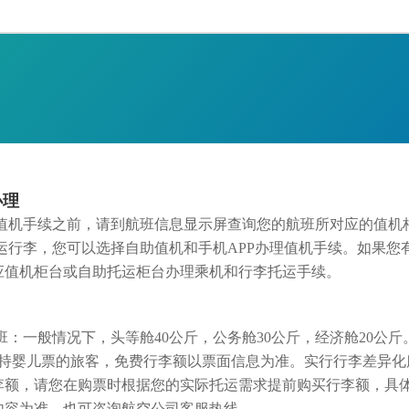
办理
值机手续之前，请到航班信息显示屏查询您的航班所对应的值机
运行李，您可以选择自助值机和手机APP办理值机手续。如果您
应值机柜台或自助托运柜台办理乘机和行李托运手续。
班：一般情况下，头等舱40公斤，公务舱30公斤，经济舱20公
0厘米。持婴儿票的旅客，免费行李额以票面信息为准。实行行李差异
李额，请您在购票时根据您的实际托运需求提前购买行李额，具
内容为准，也可咨询航空公司客服热线。