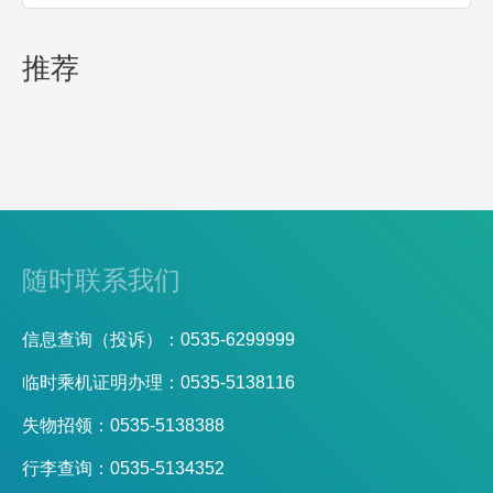
推荐
随时联系我们
信息查询（投诉）：0535-6299999
临时乘机证明办理：0535-5138116
失物招领：0535-5138388
行李查询：0535-5134352