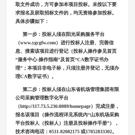
取文件成功，方可参加本项目
投标
。未按以下要
求报名及获取
招标文件
的，均无资格参加
投标
。
具体步骤如下：
第一步：
投标人
须在阳光采购服务平台
（
www.ygcgfw.com）进行
投标人
注册、完善信
息、搜索该项目进行登记（
投标人
操作参见首页
“服务中心-操作指南”及首页“CA数字证书办
理”；本项目非电子标，只须注册并登记，无须办
理CA数字证书）。
第二步：
投标人
须在山东省机场管理集团有限
公司采购管理数字化平台
（
http://117.73.5.236:8089/homepage）完成注册，
报名该项目（操作流程详见系统内“山东机场采购
平台
投标人
（投标人）注册及投标操作手册
”），
技术咨询电话：0531-82082175 或17852833302。