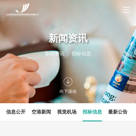
新闻资讯
新闻资讯
招标信息
向下滚动
信息公开
空港新闻
视觉机场
招标信息
最新公告