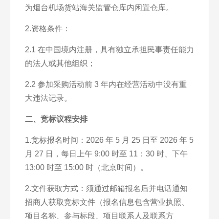
为烟台机场货站海关监管仓库内闲置仓库。
2.资格条件：
2.1 在中国境内注册，具有独立承担民事责任能力
的法人或其他组织；
2.2 参加采购活动前 3 年内在经营活动中没有重
大违法记录。
二、竞标议程安排
1.竞标报名时间：2026 年 5 月 25 日至 2026 年 5
月 27 日，每日上午 9:00 时至 11：30 时、下午
13:00 时至 15:00 时（北京时间）。
2.文件获取方式：须通过邮箱报名后并电话通知
招商人获取竞标文件（报名信息包含营业执照、
项目名称、参与标段、项目联系人及联系方