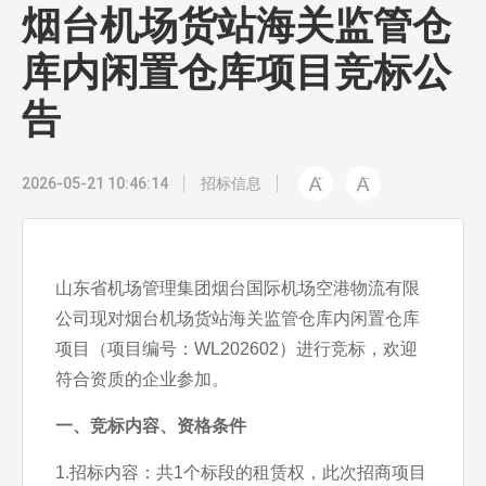
烟台机场货站海关监管仓
库内闲置仓库项目竞标公
告
2026-05-21 10:46:14
招标信息
山东省机场管理集团烟台国际机场空港物流有限
公司现对烟台机场货站海关监管仓库内闲置仓库
项目（项目编号：WL202602）进行竞标，欢迎
符合资质的企业参加。
一、竞标内容、资格条件
1.招标内容：共1个标段的租赁权，此次招商项目