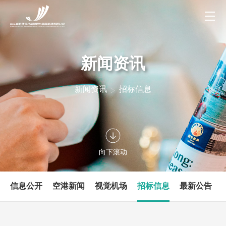
新闻资讯
新闻资讯
招标信息
向下滚动
信息公开
空港新闻
视觉机场
招标信息
最新公告