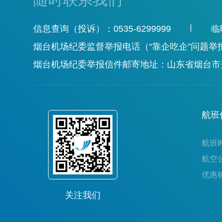
|
信息查询（投诉）：0535-6299999
临
烟台机场纪委监督举报电话（“靠企吃企”问题举报电话
烟台机场纪委举报信件邮寄地址：山东省烟台市开
航班
航班
航空
优惠
关注我们