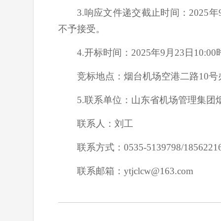
3.响应文件递交截止时间：2025年
不予接受。
4.
开标时间：
2025年
9
月
23
日
10
:00
竞标地点：烟台机场空港二路
10
5.
联系单位：山东省机场管理集团
联系人：
刘工
联系方式：
0535-5139798/1856221
联系邮箱：
ytjclcw@163.com