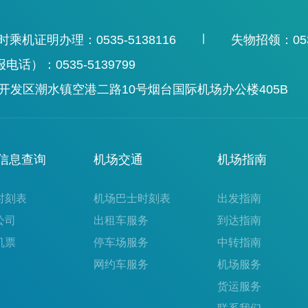
|
时乘机证明办理：0535-5138116
失物招领：0535
）：0535-5139799
发区潮水镇空港二路10号烟台国际机场办公楼405B
信息查询
机场交通
机场指南
时刻表
机场巴士时刻表
出发指南
公司
出租车服务
到达指南
机票
停车场服务
中转指南
网约车服务
机场服务
货运服务