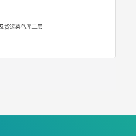
及货运菜鸟库二层