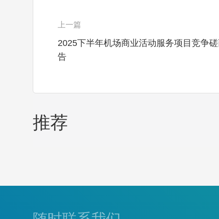
上一篇
2025下半年机场商业活动服务项目竞争
告
推荐
随时联系我们