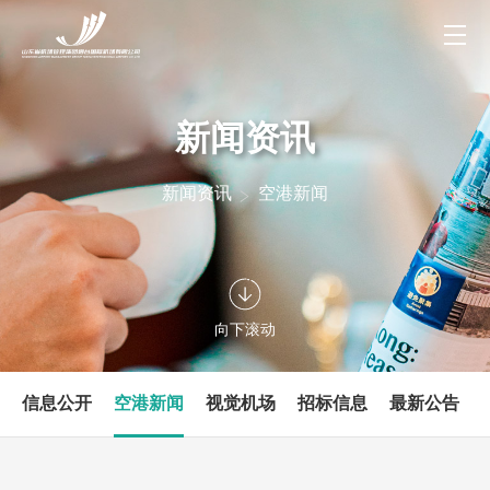
新闻资讯
新闻资讯
空港新闻
向下滚动
信息公开
空港新闻
视觉机场
招标信息
最新公告