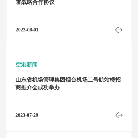
署战略合作协议
2023-08-01
空港新闻
山东省机场管理集团烟台机场二号航站楼招
商推介会成功举办
2023-07-29