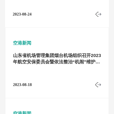
2023-08-24
空港新闻
山东省机场管理集团烟台机场组织召开2023
年航空安保委员会暨依法整治“机闹”维护航
空安全秩序专项行动会
2023-08-18
空港新闻