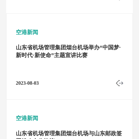
空港新闻
山东省机场管理集团烟台机场举办“中国梦·
新时代·新使命”主题宣讲比赛
2023-08-03
空港新闻
山东省机场管理集团烟台机场与山东邮政签