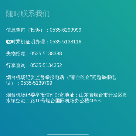
随时联系我们
信息查询（投诉）：0535-6299999
临时乘机证明办理：0535-5138116
失物招领：0535-5138388
行李查询：0535-5134352
烟台机场纪委监督举报电话（“靠企吃企”问题举报电
话）：0535-5139799
烟台机场纪委举报信件邮寄地址：山东省烟台市开发区潮
水镇空港二路10号烟台国际机场办公楼405B