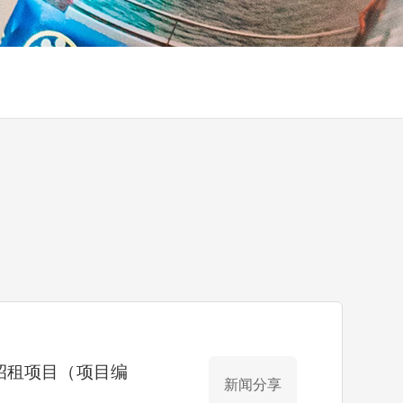
招租项目（项目编
新闻分享