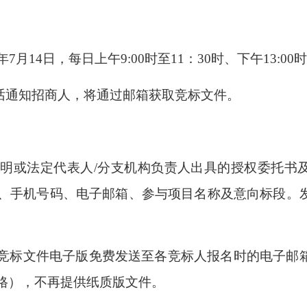
年
7
月
14
日
，每日上午
9:00时至11：30时、下午13:00时
话通知招商人，将通过邮箱获取竞标文件。
证明或法定代表人/分支机构负责人
出具的
授权委托书
、手机号码
、
电子邮箱
、
参与项目名称
及意向标段
。
竞标文件电子版免费发送至各竞标人报名时的电子邮
格），不再提供纸质版文件。