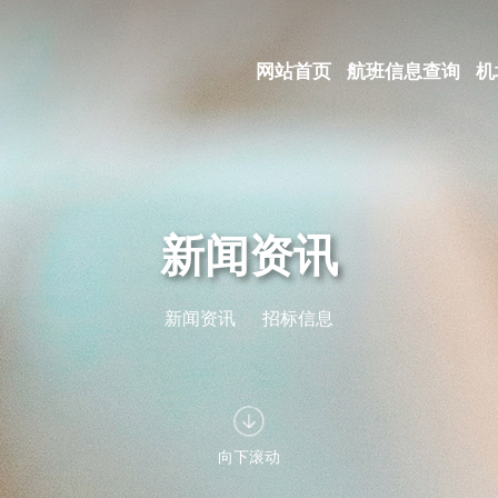
网站首页
航班信息查询
机
新闻资讯
新闻资讯
招标信息
向下滚动