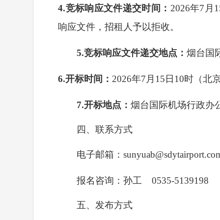
4
.竞标响应文件递交时间：
2026年7月
响应文件，招租人予以拒收。
5.竞标响应文件递交地点：
烟台国
6.开标时间：
2
026年7月
15
日
10时
（北
7.开标地点：
烟台国际机场行政办
四、
联系方式
电子邮箱：
sunyuab@sdytairport.co
报名咨询：
孙工
053
5
-
5139198
五、发布方式