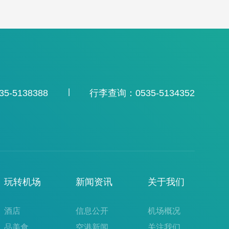
|
-5138388
行李查询：0535-5134352
玩转机场
新闻资讯
关于我们
酒店
信息公开
机场概况
品美食
空港新闻
关注我们