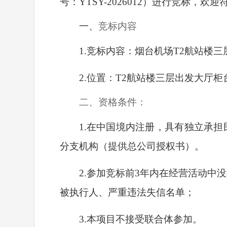
号：YTSY-20260
12
）进行竞标，欢迎
一、
竞标内容
1.竞标内容：
烟台机场
T2航站楼
三
2.
位置：
T2航站楼三层出发大厅柜
二、资格条件：
1.
在中国境内注册，具有独立承担
分支机构
（提供总公司授权书）。
2.
参加
竞标
前
3年内在经营活动中
被执行人、严重违法失信名单；
3.
本项目不接受联合体参加。