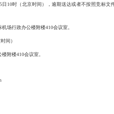
15日
10时（北京时间），逾期送达或者不按照竞标文
际机
场行政办公楼附楼
410会议室。
京时间）
公楼附楼
410会议室。
m