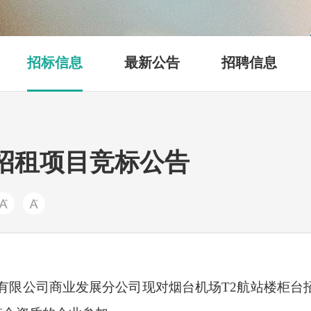
招标信息
最新公告
招聘信息
招租项目竞标公告
有限公司商业发展分公司现对烟台机场
T2航站楼柜台