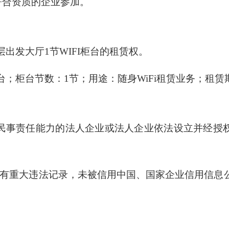
符合资质的企业参加。
层出发大厅
1节WIFI柜台
的租赁权
。
台；柜台节数：1节；用途：随身WiFi租赁业务；租赁
民事责任能力的法人
企业
或法人企业依法设立并经授
没有重大违法记录
，
未被
信用中国、
国家企业信用信息