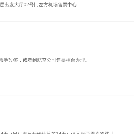
层出发大厅02号门左方机场售票中心
票地改签，或者到航空公司售票柜台办理。
。
14天（出生次日开始计算第14天）但不满两周岁的婴儿。