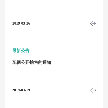
2019-03-26
最新公告
车辆公开拍售的通知
2019-03-19