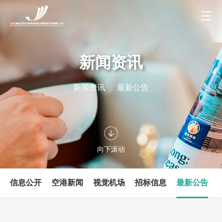
新闻资讯
新闻资讯
最新公告
向下滚动
信息公开
空港新闻
视觉机场
招标信息
最新公告