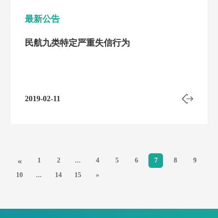
最新公告
民航九类特定严重失信行为
2019-02-11
«
1
2
...
4
5
6
7
8
9
10
...
14
15
»